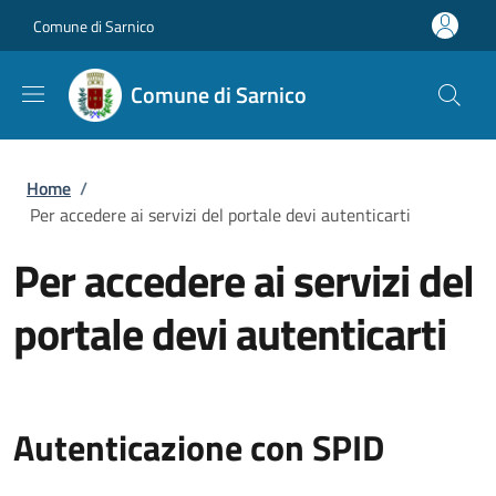
Salta al contenuto principale
Skip to footer content
Comune di Sarnico
Comune di Sarnico
Briciole di pane
Home
/
Per accedere ai servizi del portale devi autenticarti
Per accedere ai servizi del
portale devi autenticarti
Autenticazione con SPID