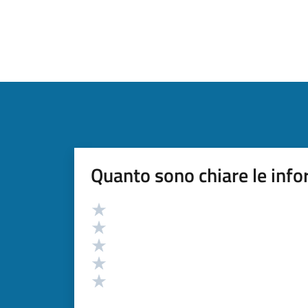
Quanto sono chiare le info
Valutazione
Valuta 5 stelle su 5
Valuta 4 stelle su 5
Valuta 3 stelle su 5
Valuta 2 stelle su 5
Valuta 1 stelle su 5