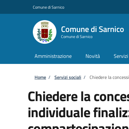
Salta al contenuto principale
Skip to footer content
Comune di Sarnico
Comune di Sarnico
Comune di Sarnico
Amministrazione
Novità
Servizi
Briciole di pane
Home
/
Servizi sociali
/
Chiedere la concessi
Chiedere la conce
individuale finaliz
compartecipazion