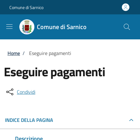
Salta al contenuto principale
Skip to footer content
Comune di Sarnico
Comune di Sarnico
Briciole di pane
Home
/
Eseguire pagamenti
Eseguire pagamenti
Condividi
INDICE DELLA PAGINA
Descrizione