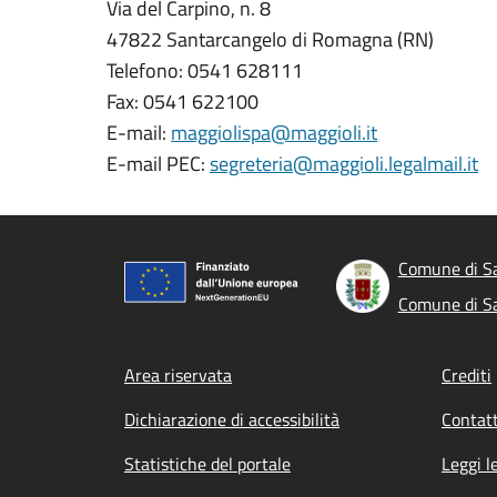
Via del Carpino, n. 8
47822 Santarcangelo di Romagna (RN)
Telefono: 0541 628111
Fax: 0541 622100
E-mail:
maggiolispa@maggioli.it
E-mail PEC:
segreteria@maggioli.legalmail.it
Comune di S
Comune di S
Footer menu
Area riservata
Crediti
Dichiarazione di accessibilità
Contatt
Statistiche del portale
Leggi l