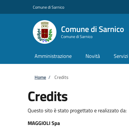
Salta al contenuto principale
Skip to footer content
Comune di Sarnico
Comune di Sarnico
Comune di Sarnico
Amministrazione
Novità
Servizi
Briciole di pane
Home
/
Credits
Credits
Questo sito è stato progettato e realizzato da:
MAGGIOLI Spa