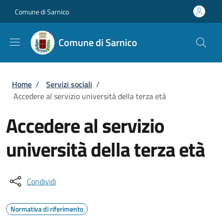
Salta al contenuto principale
Skip to footer content
Comune di Sarnico
Comune di Sarnico
Briciole di pane
Home
/
Servizi sociali
/
Accedere al servizio università della terza età
Accedere al servizio
università della terza età
Condividi
Normativa di riferimento