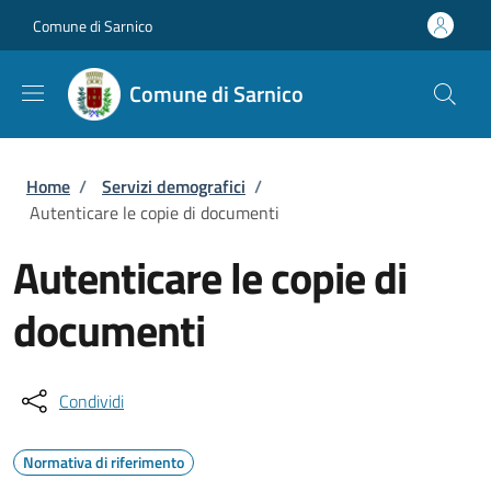
Salta al contenuto principale
Skip to footer content
Comune di Sarnico
Comune di Sarnico
Briciole di pane
Home
/
Servizi demografici
/
Autenticare le copie di documenti
Autenticare le copie di
documenti
Condividi
Normativa di riferimento