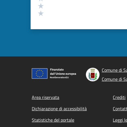
Valuta 2 stelle su 5
Valuta 1 stelle su 5
Comune di S
Comune di S
Footer menu
Area riservata
Crediti
Dichiarazione di accessibilità
Contatt
Statistiche del portale
Leggi l