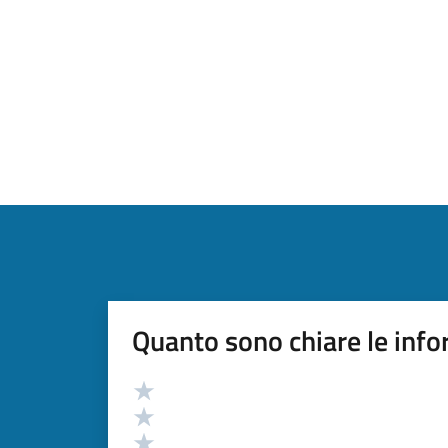
Quanto sono chiare le info
Valutazione
Valuta 5 stelle su 5
Valuta 4 stelle su 5
Valuta 3 stelle su 5