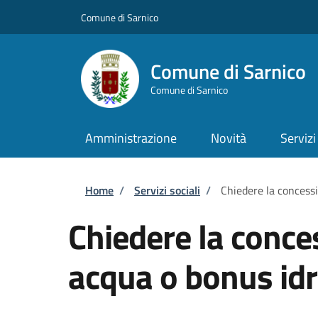
Salta al contenuto principale
Skip to footer content
Comune di Sarnico
Comune di Sarnico
Comune di Sarnico
Amministrazione
Novità
Servizi
Briciole di pane
Home
/
Servizi sociali
/
Chiedere la concess
Chiedere la conce
acqua o bonus idr