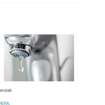
enziali.
ARERA
.