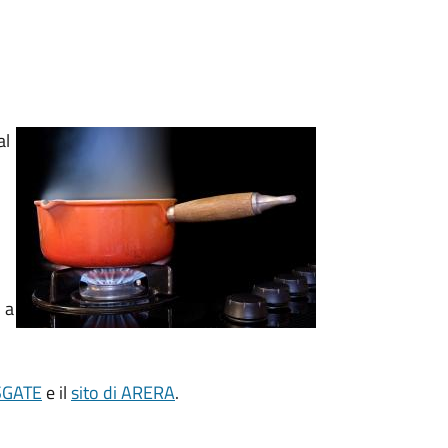
al
 a
 SGATE
e il
sito di ARERA
.