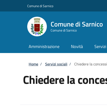
Salta al contenuto principale
Skip to footer content
Comune di Sarnico
Comune di Sarnico
Comune di Sarnico
Amministrazione
Novità
Servizi
Briciole di pane
Home
/
Servizi sociali
/
Chiedere la concess
Chiedere la conce