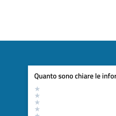
Quanto sono chiare le info
Valutazione
Valuta 5 stelle su 5
Valuta 4 stelle su 5
Valuta 3 stelle su 5
Valuta 2 stelle su 5
Valuta 1 stelle su 5