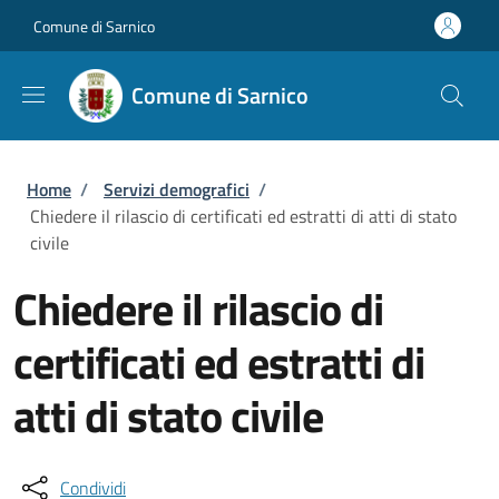
Salta al contenuto principale
Skip to footer content
Comune di Sarnico
Comune di Sarnico
Briciole di pane
Home
/
Servizi demografici
/
Chiedere il rilascio di certificati ed estratti di atti di stato
civile
Chiedere il rilascio di
certificati ed estratti di
atti di stato civile
Condividi