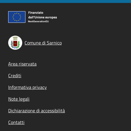
Comune di Sarnico
Footer menu
Area riservata
Crediti
Informativa privacy
Note legali
Dichiarazione di accessibilità
Contatti