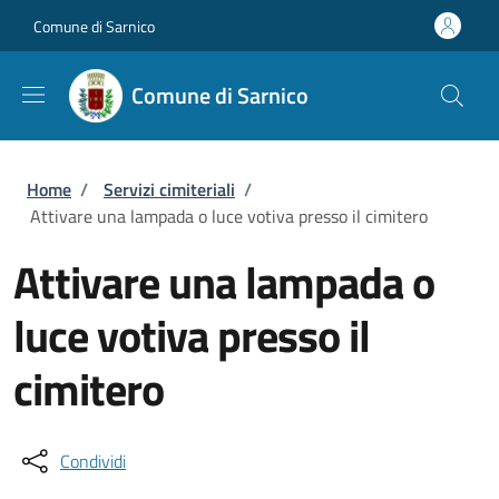
Salta al contenuto principale
Skip to footer content
Comune di Sarnico
Comune di Sarnico
Briciole di pane
Home
/
Servizi cimiteriali
/
Attivare una lampada o luce votiva presso il cimitero
Attivare una lampada o
luce votiva presso il
cimitero
Condividi