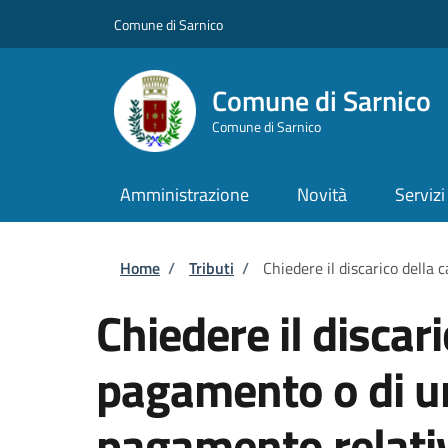
Salta al contenuto principale
Skip to footer content
Comune di Sarnico
Comune di Sarnico
Comune di Sarnico
Amministrazione
Novità
Servizi
Briciole di pane
Home
/
Tributi
/
Chiedere il discarico della
Chiedere il discari
pagamento o di un
pagamento relativ