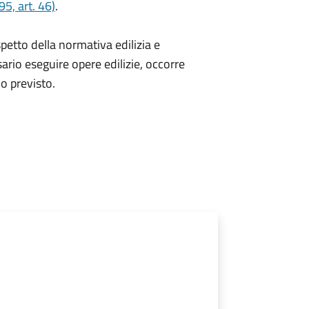
5, art. 46)
.
spetto della normativa edilizia e
sario eseguire opere edilizie, occorre
io
previsto.