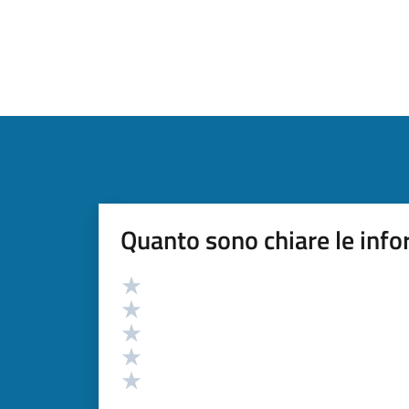
Quanto sono chiare le info
Valutazione
Valuta 5 stelle su 5
Valuta 4 stelle su 5
Valuta 3 stelle su 5
Valuta 2 stelle su 5
Valuta 1 stelle su 5