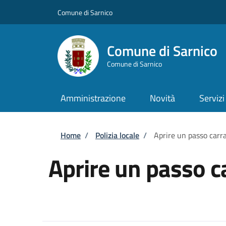
Salta al contenuto principale
Skip to footer content
Comune di Sarnico
Comune di Sarnico
Comune di Sarnico
Amministrazione
Novità
Servizi
Briciole di pane
Home
/
Polizia locale
/
Aprire un passo carra
Aprire un passo c