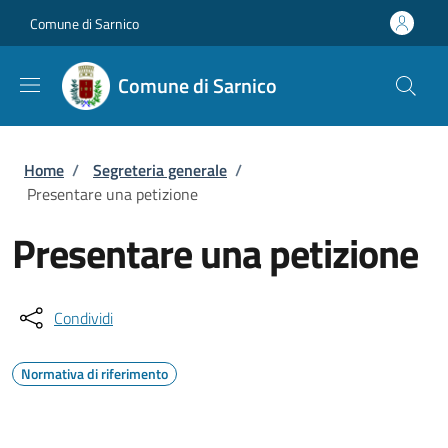
Salta al contenuto principale
Skip to footer content
Comune di Sarnico
Comune di Sarnico
Briciole di pane
Home
/
Segreteria generale
/
Presentare una petizione
Presentare una petizione
Condividi
Normativa di riferimento