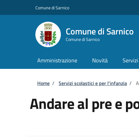
Salta al contenuto principale
Skip to footer content
Comune di Sarnico
Comune di Sarnico
Comune di Sarnico
Amministrazione
Novità
Servizi
Briciole di pane
Home
/
Servizi scolastici e per l'infanzia
/
A
Andare al pre e p