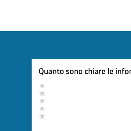
Quanto sono chiare le info
Valutazione
Valuta 5 stelle su 5
Valuta 4 stelle su 5
Valuta 3 stelle su 5
Valuta 2 stelle su 5
Valuta 1 stelle su 5