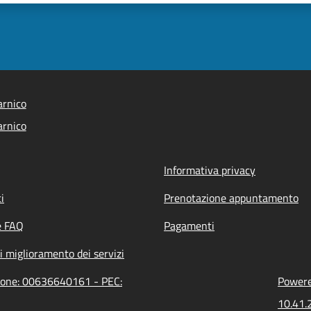
arnico
arnico
Informativa privacy
i
Prenotazione appuntamento
e FAQ
Pagamenti
i miglioramento dei servizi
zione: 00636640161 - PEC:
Powered
10.41.