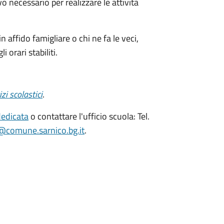
vo necessario per realizzare le attività
 in affido famigliare o chi ne fa le veci,
 orari stabiliti.
izi scolastici
.
dedicata
o
contattare l'ufficio scuola: Tel.
i@comune.sarnico.bg.it
.