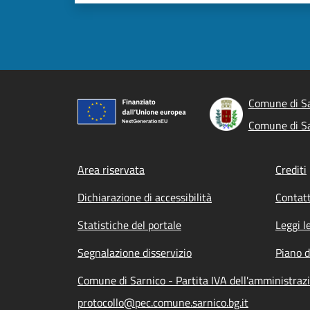
Comune di S
Comune di S
Footer menu
Area riservata
Crediti
Dichiarazione di accessibilità
Contatt
Statistiche del portale
Leggi l
Segnalazione disservizio
Piano d
Comune di Sarnico - Partita IVA dell'amministra
protocollo@pec.comune.sarnico.bg.it