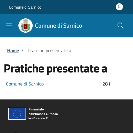
Salta al contenuto principale
Skip to footer content
Comune di Sarnico
Comune di Sarnico
Briciole di pane
Home
/
Pratiche presentate a
Pratiche presentate a
Comune di Sarnico
281