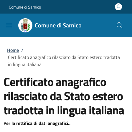
Salta al contenuto principale
Skip to footer content
Comune di Sarnico
Comune di Sarnico
Briciole di pane
Home
/
Certificato anagrafico rilasciato da Stato estero tradotta
in lingua italiana
Certificato anagrafico
rilasciato da Stato estero
tradotta in lingua italiana
Per la rettifica di dati anagrafici..