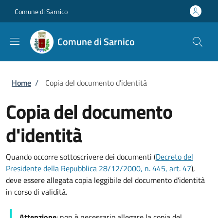
Salta al contenuto principale
Skip to footer content
Comune di Sarnico
Comune di Sarnico
Briciole di pane
Home
/
Copia del documento d'identità
Copia del documento
d'identità
Quando occorre sottoscrivere dei documenti (
Decreto del
Presidente della Repubblica 28/12/2000, n. 445, art. 47
),
deve essere allegata copia leggibile del documento d'identità
in corso di validità.
Attenzione
: non è necessario allegare la copia del