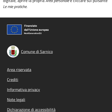
digitale, aprire la propria
Area personale
e cliccare sul pulsante
Le mie pratiche
.
Comune di Sarnico
Footer menu
Area riservata
Crediti
Informativa privacy
Note legali
Dichiarazione di accessibilità