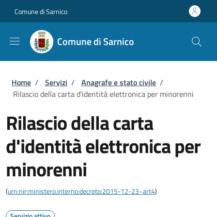
Salta al contenuto principale
Skip to footer content
Comune di Sarnico
Comune di Sarnico
Briciole di pane
Home
/
Servizi
/
Anagrafe e stato civile
/
Rilascio della carta d'identità elettronica per minorenni
Rilascio della carta
d'identità elettronica per
minorenni
(
urn:nir:ministero.interno:decreto:2015-12-23~art4
)
Servizio attivo