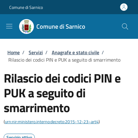
Salta al contenuto principale
Skip to footer content
Comune di Sarnico
Comune di Sarnico
Briciole di pane
Home
/
Servizi
/
Anagrafe e stato civile
/
Rilascio dei codici PIN e PUK a seguito di smarrimento
Rilascio dei codici PIN e
PUK a seguito di
smarrimento
(
urn:nir:ministero.interno:decreto:2015-12-23~art4
)
Servizio attivo