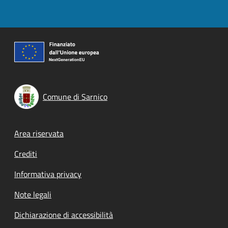
Comune di Sarnico
Footer menu
Area riservata
Crediti
Informativa privacy
Note legali
Dichiarazione di accessibilità