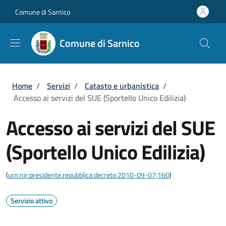
Salta al contenuto principale
Skip to footer content
Comune di Sarnico
Comune di Sarnico
Briciole di pane
Home
/
Servizi
/
Catasto e urbanistica
/
Accesso ai servizi del SUE (Sportello Unico Edilizia)
Accesso ai servizi del SUE
(Sportello Unico Edilizia)
(
urn:nir:presidente.repubblica:decreto:2010-09-07;160
)
Servizio attivo