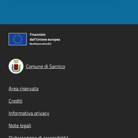
Comune di Sarnico
Footer menu
Area riservata
Crediti
Informativa privacy
Note legali
Dichiarazione di accessibilità