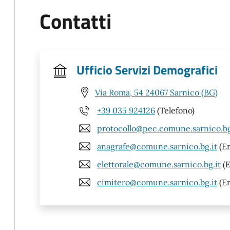
Contatti
Ufficio Servizi Demografici
Via Roma, 54 24067 Sarnico (BG)
+39 035 924126
(Telefono)
protocollo@pec.comune.sarnico.bg
anagrafe@comune.sarnico.bg.it
(Em
elettorale@comune.sarnico.bg.it
(E
cimitero@comune.sarnico.bg.it
(Em