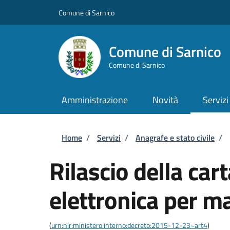
Salta al contenuto principale
Skip to footer content
Comune di Sarnico
Comune di Sarnico
Comune di Sarnico
Amministrazione
Novità
Servizi
Briciole di pane
Home
/
Servizi
/
Anagrafe e stato civile
/
Rilascio della cart
elettronica per m
(
urn:nir:ministero.interno:decreto:2015-12-23~art4
)