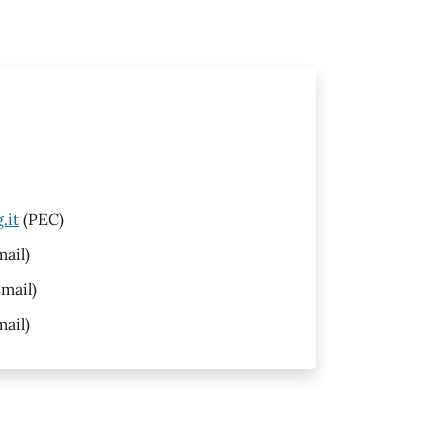
.it
(PEC)
ail)
mail)
ail)