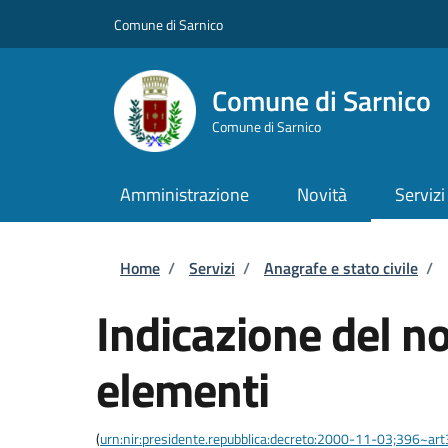
Salta al contenuto principale
Skip to footer content
Comune di Sarnico
Comune di Sarnico
Comune di Sarnico
Amministrazione
Novità
Servizi
Briciole di pane
Home
/
Servizi
/
Anagrafe e stato civile
/
Indicazione del 
elementi
(
urn:nir:presidente.repubblica:decreto:2000-11-03;396~ar