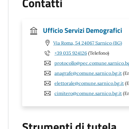
Contatti
Ufficio Servizi Demografici
Via Roma, 54 24067 Sarnico (BG)
+39 035 924126
(Telefono)
protocollo@pec.comune.sarnico.bg
anagrafe@comune.sarnico.bg.it
(Em
elettorale@comune.sarnico.bg.it
(E
cimitero@comune.sarnico.bg.it
(Em
Strumenti di tutela