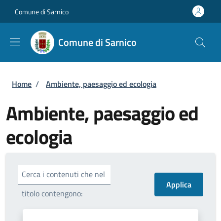
Salta al contenuto principale
Skip to footer content
Comune di Sarnico
Comune di Sarnico
Briciole di pane
Home
/
Ambiente, paesaggio ed ecologia
Ambiente, paesaggio ed
ecologia
Cerca i contenuti che nel
titolo contengono: