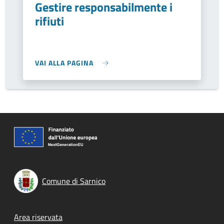
Gestire responsabilmente i
rifiuti
VAI ALLA PAGINA
Comune di Sarnico
Footer menu
Area riservata