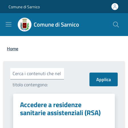
Salta al contenuto principale
Skip to footer content
Comune di Sarnico
Comune di Sarnico
Briciole di pane
Home
Cerca i contenuti che nel
titolo contengono:
Accedere a residenze
sanitarie assistenziali (RSA)