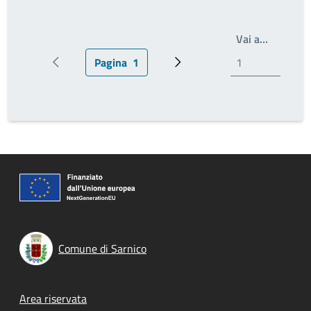
Scrivi il
Vai a…
Pagina
1
Pagina precedente
Pagina attuale
Pagina successiva
Comune di Sarnico
Footer menu
Area riservata