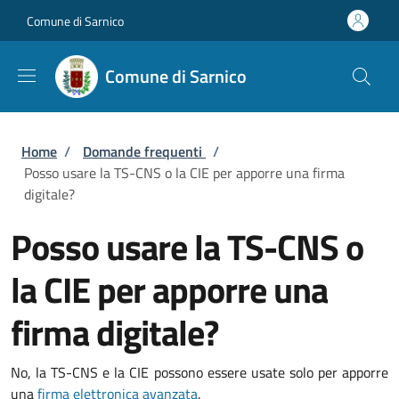
Salta al contenuto principale
Skip to footer content
Comune di Sarnico
Comune di Sarnico
Briciole di pane
Home
/
Domande frequenti
/
Posso usare la TS-CNS o la CIE per apporre una firma
digitale?
Posso usare la TS-CNS o
la CIE per apporre una
firma digitale?
No, la TS-CNS e la CIE possono essere usate solo per apporre
una
firma elettronica avanzata
.