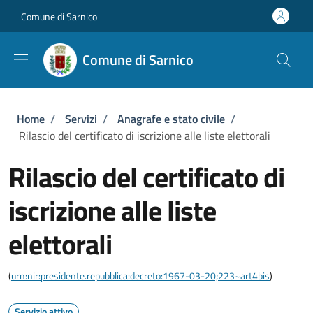
Salta al contenuto principale
Skip to footer content
Comune di Sarnico
Comune di Sarnico
Briciole di pane
Home
/
Servizi
/
Anagrafe e stato civile
/
Rilascio del certificato di iscrizione alle liste elettorali
Rilascio del certificato di
iscrizione alle liste
elettorali
(
urn:nir:presidente.repubblica:decreto:1967-03-20;223~art4bis
)
Servizio attivo