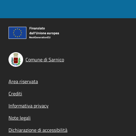
Comune di Sarnico
Footer menu
Area riservata
Crediti
Informativa privacy
Note legali
Dichiarazione di accessibilità