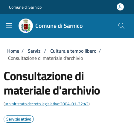
Salta al contenuto principale
Skip to footer content
Comune di Sarnico
Comune di Sarnico
Briciole di pane
Home
/
Servizi
/
Cultura e tempo libero
/
Consultazione di materiale d'archivio
Consultazione di
materiale d'archivio
(
urn:nir:stato:decreto.legislativo:2004-01-22;42
)
Servizio attivo