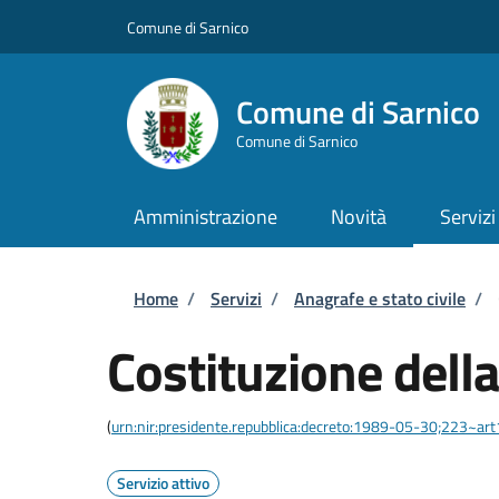
Salta al contenuto principale
Skip to footer content
Comune di Sarnico
Comune di Sarnico
Comune di Sarnico
Amministrazione
Novità
Servizi
Briciole di pane
Home
/
Servizi
/
Anagrafe e stato civile
/
Costituzione della
(
urn:nir:presidente.repubblica:decreto:1989-05-30;223~ar
Servizio attivo