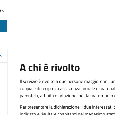
tto
A chi è rivolto
Il servizio è rivolto a due persone maggiorenni, un
coppia e di reciproca assistenza morale e materia
parentela, affinità o adozione, né da matrimonio 
Per presentare la dichiarazione, i due interessati
indirizzo e risultare coabitanti nel medesimo stato