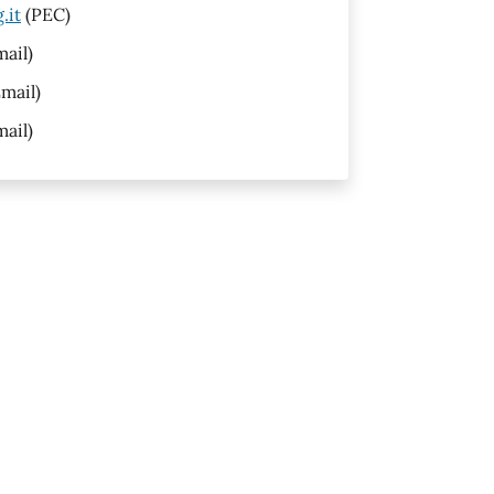
.it
(PEC)
ail)
mail)
ail)