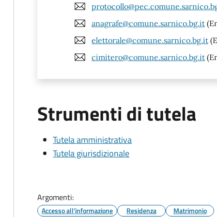
protocollo@pec.comune.sarnico.bg
anagrafe@comune.sarnico.bg.it
(Em
elettorale@comune.sarnico.bg.it
(E
cimitero@comune.sarnico.bg.it
(Em
Strumenti di tutela
Tutela amministrativa
Tutela giurisdizionale
Argomenti:
Accesso all'informazione
Residenza
Matrimonio