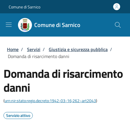
Salta al contenuto principale
Skip to footer content
Comune di Sarnico
Comune di Sarnico
Briciole di pane
Home
/
Servizi
/
Giustizia e sicurezza pubblica
/
Domanda di risarcimento danni
Domanda di risarcimento
danni
(
urn:nir:stato:regio.decreto:1942-03-16;262~art2043
)
Servizio attivo