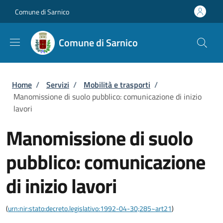
Salta al contenuto principale
Skip to footer content
Comune di Sarnico
Comune di Sarnico
Briciole di pane
Home
/
Servizi
/
Mobilità e trasporti
/
Manomissione di suolo pubblico: comunicazione di inizio
lavori
Manomissione di suolo
pubblico: comunicazione
di inizio lavori
(
urn:nir:stato:decreto.legislativo:1992-04-30;285~art21
)