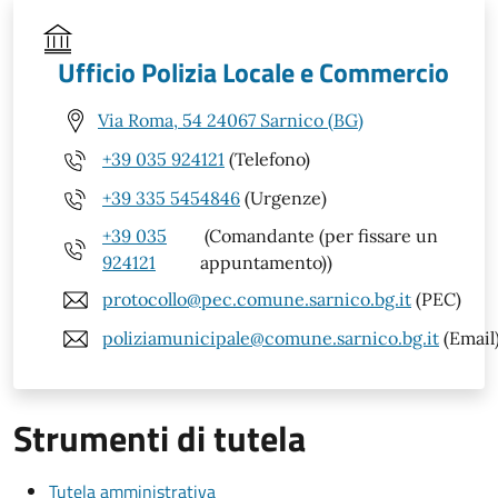
Ufficio Polizia Locale e Commercio
Via Roma, 54 24067 Sarnico (BG)
+39 035 924121
(Telefono)
+39 335 5454846
(Urgenze)
+39 035
(Comandante (per fissare un
924121
appuntamento))
protocollo@pec.comune.sarnico.bg.it
(PEC)
poliziamunicipale@comune.sarnico.bg.it
(Email
Strumenti di tutela
Tutela amministrativa