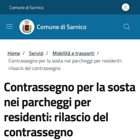
Salta al contenuto principale
Skip to footer content
Comune di Sarnico
Comune di Sarnico
Briciole di pane
Home
/
Servizi
/
Mobilità e trasporti
/
Contrassegno per la sosta nei parcheggi per residenti:
rilascio del contrassegno
Contrassegno per la sosta
nei parcheggi per
residenti: rilascio del
contrassegno