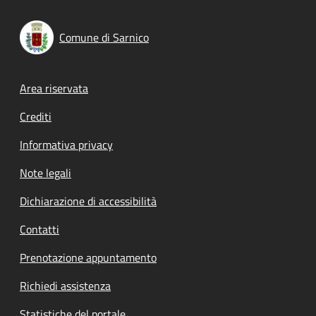
Comune di Sarnico
Footer menu
Area riservata
Crediti
Informativa privacy
Note legali
Dichiarazione di accessibilità
Contatti
Prenotazione appuntamento
Richiedi assistenza
Statistiche del portale