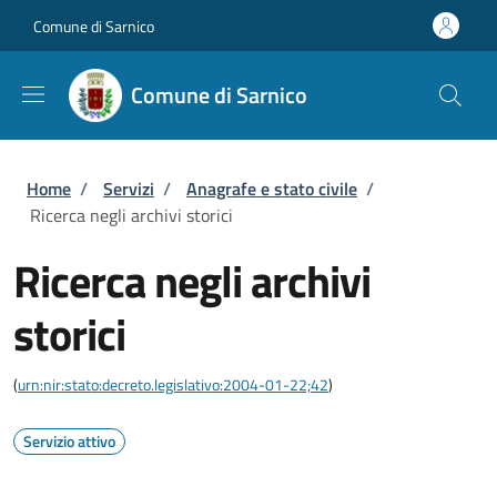
Salta al contenuto principale
Skip to footer content
Comune di Sarnico
Comune di Sarnico
Briciole di pane
Home
/
Servizi
/
Anagrafe e stato civile
/
Ricerca negli archivi storici
Ricerca negli archivi
storici
(
urn:nir:stato:decreto.legislativo:2004-01-22;42
)
Servizio attivo