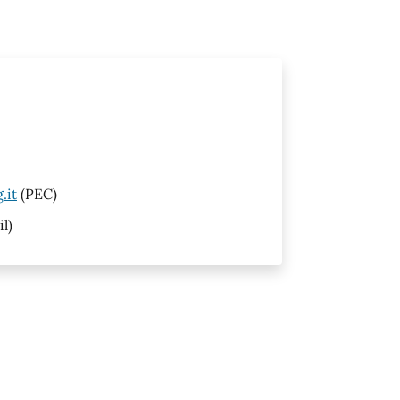
.it
(PEC)
l)