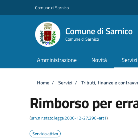
Salta al contenuto principale
Skip to footer content
Comune di Sarnico
Comune di Sarnico
Comune di Sarnico
Amministrazione
Novità
Servizi
Briciole di pane
Home
/
Servizi
/
Tributi, finanze e contravv
Rimborso per err
(
urn:nir:stato:legge:2006-12-27;296~art1
)
Servizio attivo