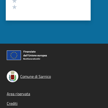
Valuta 1 stelle su 5
Comune di Sarnico
Footer menu
Area riservata
Crediti