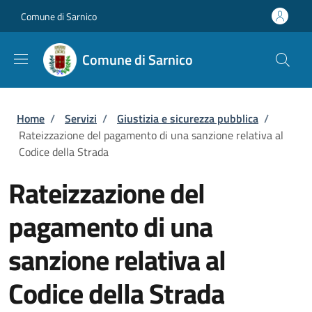
Salta al contenuto principale
Skip to footer content
Comune di Sarnico
Comune di Sarnico
Briciole di pane
Home
/
Servizi
/
Giustizia e sicurezza pubblica
/
Rateizzazione del pagamento di una sanzione relativa al
Codice della Strada
Rateizzazione del
pagamento di una
sanzione relativa al
Codice della Strada