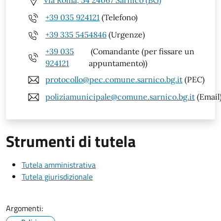
Via Roma, 54 24067 Sarnico (BG)
+39 035 924121
(Telefono)
+39 335 5454846
(Urgenze)
+39 035
(Comandante (per fissare un
924121
appuntamento))
protocollo@pec.comune.sarnico.bg.it
(PEC)
poliziamunicipale@comune.sarnico.bg.it
(Email
Strumenti di tutela
Tutela amministrativa
Tutela giurisdizionale
Argomenti: