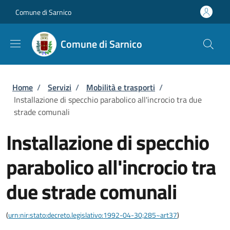
Salta al contenuto principale
Skip to footer content
Comune di Sarnico
Comune di Sarnico
Briciole di pane
Home
/
Servizi
/
Mobilità e trasporti
/
Installazione di specchio parabolico all'incrocio tra due
strade comunali
Installazione di specchio
parabolico all'incrocio tra
due strade comunali
(
urn:nir:stato:decreto.legislativo:1992-04-30;285~art37
)