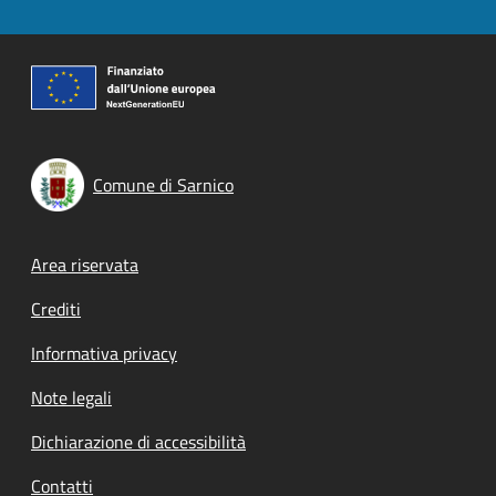
Comune di Sarnico
Footer menu
Area riservata
Crediti
Informativa privacy
Note legali
Dichiarazione di accessibilità
Contatti