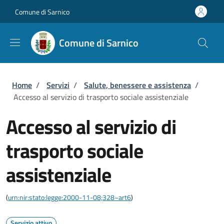
Salta al contenuto principale
Skip to footer content
Comune di Sarnico
Comune di Sarnico
Briciole di pane
Home
/
Servizi
/
Salute, benessere e assistenza
/
Accesso al servizio di trasporto sociale assistenziale
Accesso al servizio di
trasporto sociale
assistenziale
(
urn:nir:stato:legge:2000-11-08;328~art6
)
Servizio attivo