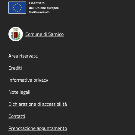
Comune di Sarnico
Footer menu
Area riservata
Crediti
Informativa privacy
Note legali
Dichiarazione di accessibilità
Contatti
Prenotazione appuntamento