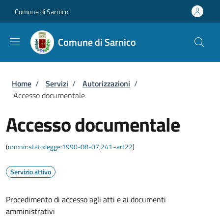
Salta al contenuto principale
Skip to footer content
Comune di Sarnico
Comune di Sarnico
Briciole di pane
Home
/
Servizi
/
Autorizzazioni
/
Accesso documentale
Accesso documentale
(
urn:nir:stato:legge:1990-08-07;241~art22
)
Servizio attivo
Procedimento di accesso agli atti e ai documenti
amministrativi