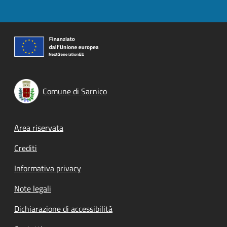
Comune di Sarnico
Footer menu
Area riservata
Crediti
Informativa privacy
Note legali
Dichiarazione di accessibilità