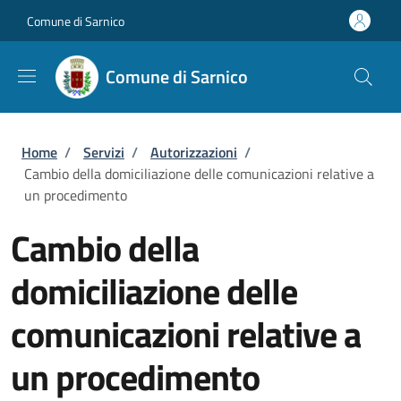
Salta al contenuto principale
Skip to footer content
Comune di Sarnico
Comune di Sarnico
Briciole di pane
Home
/
Servizi
/
Autorizzazioni
/
Cambio della domiciliazione delle comunicazioni relative a
un procedimento
Cambio della
domiciliazione delle
comunicazioni relative a
un procedimento