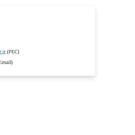
.it
(PEC)
Email)