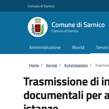
Salta al contenuto principale
Skip to footer content
Comune di Sarnico
Comune di Sarnico
Comune di Sarnico
Amministrazione
Novità
Servizi
Briciole di pane
Home
/
Servizi
/
Autorizzazioni
/
Trasmiss
Trasmissione di i
documentali per al
istanze